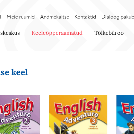
l
Meie ruumid
Andmekaitse
Kontaktid
Dialoog pakub
uskeskus
Keeleõpperaamatud
Tõlkebüroo
ise keel