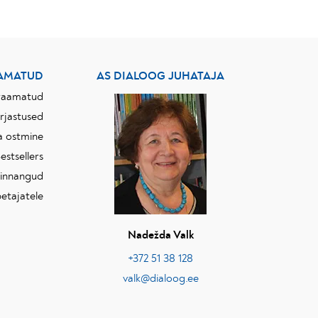
AMATUD
AS DIALOOG JUHATAJA
raamatud
irjastused
ja ostmine
estsellers
hinnangud
etajatele
Nadežda Valk
+372 51 38 128
valk@dialoog.ee