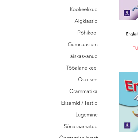
Koolieelikud
Algklassid
Põhikool
Englis
Gümnaasium
TU
Täiskasvanud
Tööalane keel
Oskused
Grammatika
Eksamid / Testid
Lugemine
Sõnaraamatud