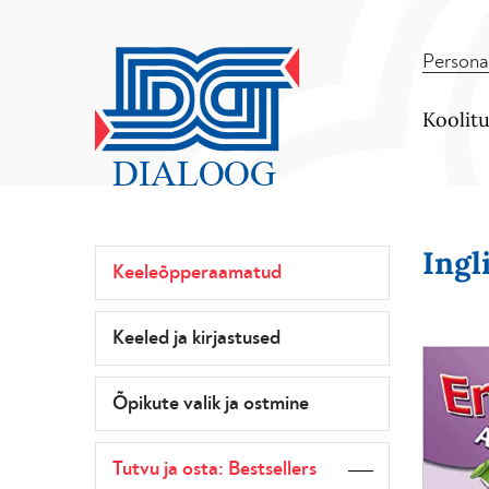
Persona
Koolit
Ingl
Keeleõpperaamatud
Keeled ja kirjastused
Õpikute valik ja ostmine
Tutvu ja osta: Bestsellers