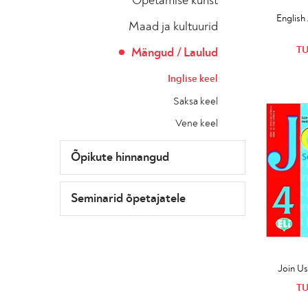
Õpetamise kunst
English
Maad ja kultuurid
TU
Mängud / Laulud
Inglise keel
Saksa keel
Vene keel
Õpikute hinnangud
Seminarid õpetajatele
Join Us
TU