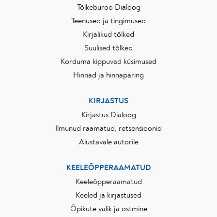
Tõlkebüroo Dialoog
Teenused ja tingimused
Kirjalikud tõlked
Suulised tõlked
Korduma kippuvad küsimused
Hinnad ja hinnapäring
KIRJASTUS
Kirjastus Dialoog
Ilmunud raamatud, retsensioonid
Alustavale autorile
KEELEÕPPERAAMATUD
Keeleõpperaamatud
Keeled ja kirjastused
Õpikute valik ja ostmine