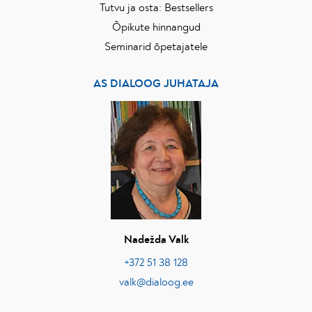
Tutvu ja osta: Bestsellers
Õpikute hinnangud
Seminarid õpetajatele
AS DIALOOG JUHATAJA
Nadežda Valk
+372 51 38 128
valk@dialoog.ee